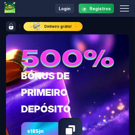
+
Login
Registros
navegação g2bet
barra de controles g2bet
Dinheiro grátis!
BÓNUS DE
PRIMEIRO
DEPÓSITO
s185jn