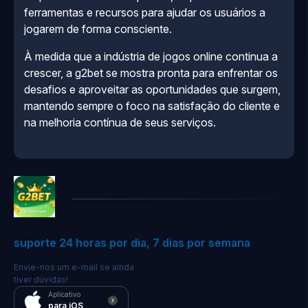
ferramentas e recursos para ajudar os usuários a
jogarem de forma consciente.
À medida que a indústria de jogos online continua a
crescer, a g2bet se mostra pronta para enfrentar os
desafios e aproveitar as oportunidades que surgem,
mantendo sempre o foco na satisfação do cliente e
na melhoria contínua de seus serviços.
suporte 24 horas por dia, 7 dias por semana
Envie-nos um e-mail se ainda
tiver dúvidas!
Aplicativo
para iOS