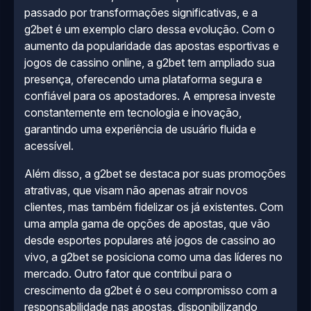
passado por transformações significativas, e a
g2bet é um exemplo claro dessa evolução. Com o
aumento da popularidade das apostas esportivas e
jogos de cassino online, a g2bet tem ampliado sua
presença, oferecendo uma plataforma segura e
confiável para os apostadores. A empresa investe
constantemente em tecnologia e inovação,
garantindo uma experiência de usuário fluida e
acessível.
Além disso, a g2bet se destaca por suas promoções
atrativas, que visam não apenas atrair novos
clientes, mas também fidelizar os já existentes. Com
uma ampla gama de opções de apostas, que vão
desde esportes populares até jogos de cassino ao
vivo, a g2bet se posiciona como uma das líderes no
mercado. Outro fator que contribui para o
crescimento da g2bet é o seu compromisso com a
responsabilidade nas apostas, disponibilizando